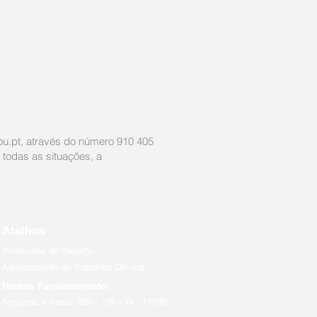
u.pt
, através do número 910 405
 todas as situações, a
Atalhos
Protocolos de Trabalho
Agendamento de Trabalhos On-line
Horário Funcionamento:
Segunda a Sexta: 09h - 13h | 14 - 17h30