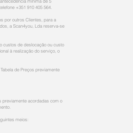
 antecedência mínima de 5
 telefone +351 910 405 564.
s por outros Clientes, para a
dos, a Scan4you, Lda reserva-se
mo custos de deslocação ou custo
nal à realização do serviço, o
a Tabela de Preços previamente
ões previamente acordadas com o
mento.
guintes meios: