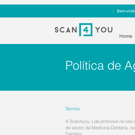
:: Bem-vindo
Home
Política de
Termos
A Scan4you, Lda promove no site s
do sector da Medicina Dentária, n
Dentária.