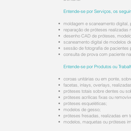
Entende-se por Serviços, os seguin
moldagem e scaneamento digital, p
reparação de próteses realizadas n
desenho CAD de próteses, modelos 
scaneamento digital de modelos de 
sessão de fotografia de pacientes 
consulta de prova com paciente nas
Entende-se por Produtos ou Trabalh
coroas unitárias ou em ponte, sobr
facetas, inlays, overlays, realizad
próteses totais sobre dentes ou so
próteses acrílicas fixas ou removív
próteses esqueléticas;
modelos de gesso;
próteses fresadas, realizadas em t
modelos, maquetas ou próteses imp