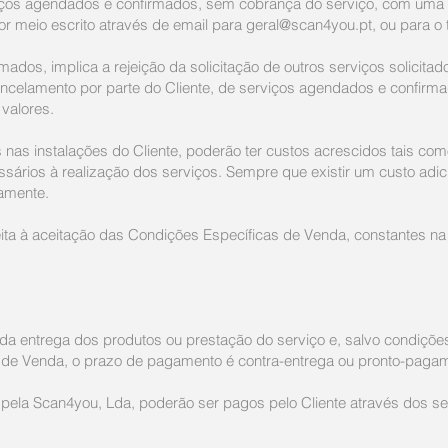
viços agendados e confirmados, sem cobrança do serviço, com uma
por meio escrito através de email para
geral@scan4you.pt
, ou para o
dos, implica a rejeição da solicitação de outros serviços solicitado
celamento por parte do Cliente, de serviços agendados e confirma
 valores.
 nas instalações do Cliente, poderão ter custos acrescidos tais co
ários à realização dos serviços. Sempre que existir um custo adicio
iamente.
eita à aceitação das Condições Específicas de Venda, constantes n
 da entrega dos produtos ou prestação do serviço e, salvo condiç
s de Venda, o prazo de pagamento é contra-entrega ou pronto-paga
 pela Scan4you, Lda, poderão ser pagos pelo Cliente através dos se