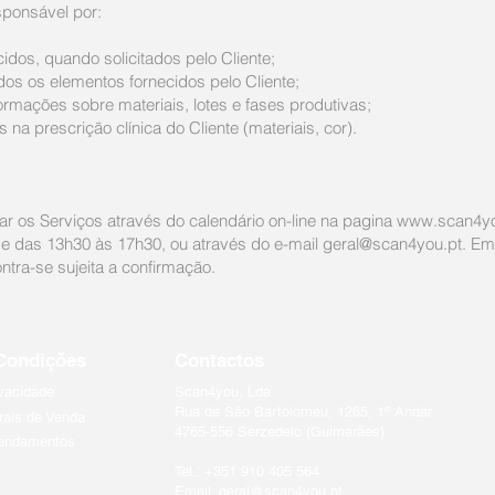
sponsável por:
idos, quando solicitados pelo Cliente;
os os elementos fornecidos pelo Cliente;
ormações sobre materiais, lotes e fases produtivas;
 na prescrição clínica do Cliente (materiais, cor).
r os Serviços através do calendário on-line na pagina
www.scan4yo
 e das 13h30 às 17h30, ou através do e-mail
geral@scan4you.pt
. Em
ra-se sujeita a confirmação.
Condições
Contactos
ivacidade
Scan4you, Lda
Rua de São Bartolomeu, 1265, 1º Andar
rais de Venda
4765-556 Serzedelo (Guimarães)
gendamentos
Tel.: +351 910 405 564
Email:
geral@scan4you.pt