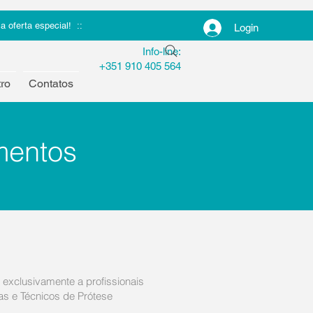
 oferta especial! ::
Login
Info-line:
+351 910 405 564
ro
Contatos
mentos
exclusivamente a profissionais
as e Técnicos de Prótese