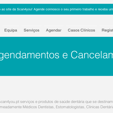
 ao site da Scan4you! Agende connosco o seu primeiro trabalho e receba uma
Equipa
Serviços
Agendar
Casos Clínicos
Regist
 Agendamentos e Cancela
can4you.pt serviços e produtos de saúde dentária que se destinam 
omeadamente Médicos Dentistas, Estomatologistas, Clinicas Dentári