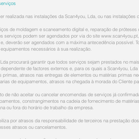
erviços
r realizada nas instalações da Scan4you, Lda, ou nas instalações do
viços de moldagem e scaneamento digital e, reparação de próteses d
tes serviços podem ser agendados por via do site
www.scan4you.pt
) e, deverão ser agendados com a máxima antecedência possível. To
s equipamentos necessários à sua realização.
Lda procurará garantir que todos serviços sejam prestados no mai
 dependente de factores externos e, para os quais a Scan4you, Lda 
s primas, atrasos nas entregas de elementos ou matérias primas ne
avarias de equipamentos, atrasos na chegada à morada do Cliente pa
to de não aceitar ou cancelar encomendas de serviços já confirmad
ipamentos, constrangimentos na cadeia de fornecimento de matérias
na ou fora do horário de trabalho da empresa.
liza por atrasos da responsabilidade de terceiros na prestação dos
desses atrasos ou cancelamentos.