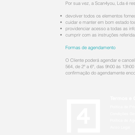
Por sua vez, a Scan4you, Lda é re
devolver todos os elementos fornec
cuidar e manter em bom estado tod
providenciar acesso a todas as inf
cumprir com as instruções referidas
Formas de agendamento
O Cliente poderá agendar e cancela
564, de 2ª a 6ª, das 9h00 às 13h00
confirmação do agendamente encont
Termos e 
Politica de Pr
Condições Ge
Política de A
Aviso Legal