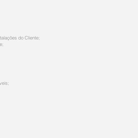
alações do Cliente;
e;
veis;